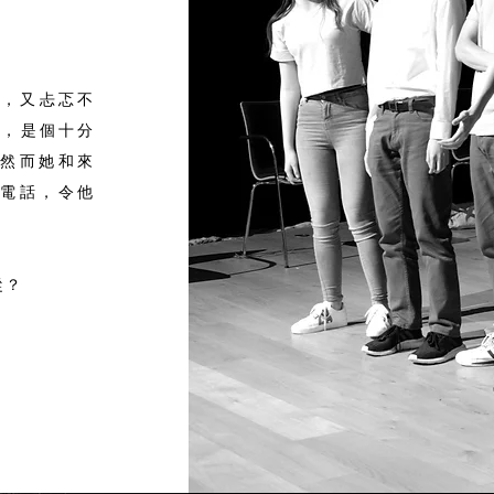
憬，又忐忑不
他，是個十分
。然而她和來
通電話，令他
從？