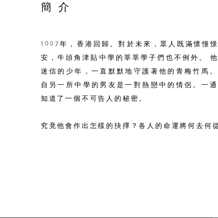
​簡介
1997年，香港回歸。對於未來，眾人既滿懷憧
安，牛頭角津貼中學的莘莘學子們也不例外。 
迷信的少年，一直默默地守護著他的青梅竹馬
自另一所中學的男友是一對熱戀中的情侶。一
知道了一個不可告人的秘密。
究竟他會作出怎樣的抉擇？各人的命運將何去何