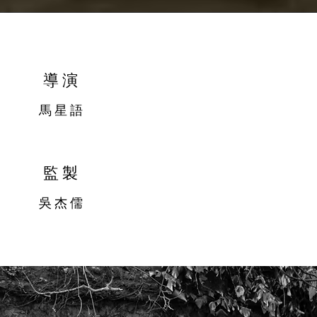
導演
馬星語
監製
吳杰儒