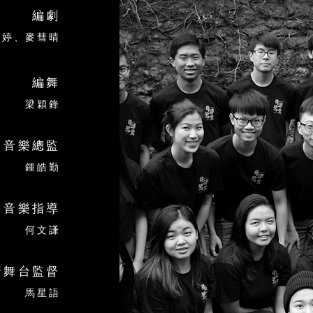
編劇
舒婷、麥彗晴
編舞
梁穎鋒
音樂總監
鍾皓勤
音樂指導
何文謙
行舞台監督
馬星語