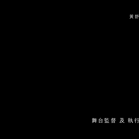
黃
舞台監督 及 執